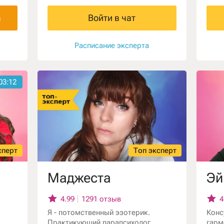
,
картах Таро для решения сложных
проблем, коррекция по дереву
а
Войти в чат
ем в
Сефорит. Работаю с колодами Таро
ития
и Оракулами.
Расписание эксперта
03:11
сперт
Топ эксперт
Маджеста
Эй
4.99
1291 отзыв
4
Я - потомственный эзотерик.
Конс
Практикующий парапсихолог.
гарм