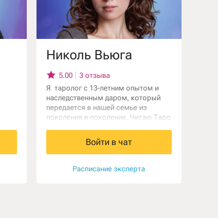
Николь Вьюга
5.00
3 отзыва
Я таролог с 13-летним опытом и
наследственным даром, который
передается в нашей семье из
поколения в поколение. Читаю Таро
у
не просто как карты, а как ключи к
оих
тайнам судьбы: разгадываю мысли
Войти в чат
ьный
и чувства партнера, предсказываю
сти,
развитие отношений и помогу найти
ью
ответы на волнующие вопросы о
Расписание эксперта
любви и будущем.