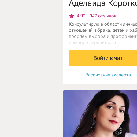
4.99
947 отзывов
Консультирую в области личны
отношений и брака, детей и ра
проблем выбора и профориент
помогаю справиться с
одиночеством. Работаю с карт
таро и астрологией. Приглаша
Войти в чат
познакомиться со своим будущ
понять причины происходящег
сегодня.
Расписание эксперта