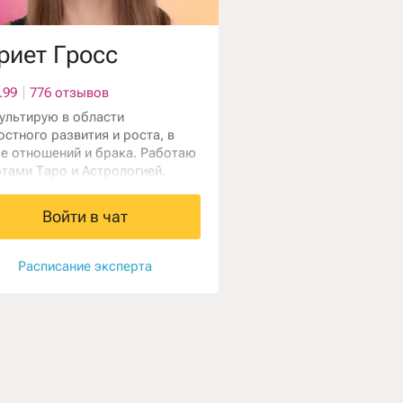
риет Гросс
.99
776 отзывов
ультирую в области
остного развития и роста, в
е отношений и брака. Работаю
ртами Таро и Астрологией.
шаемых проблем не бывает,
да мы просто смотрим не туда.
Войти в чат
гаю найти экологичные
ния ваших ситуаций.
Расписание эксперта