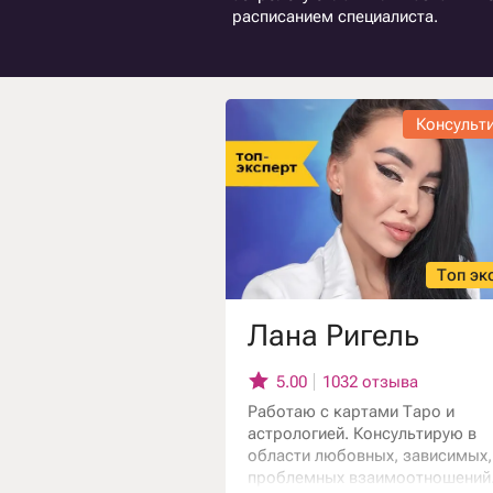
расписанием специалиста.
Консульт
Топ эк
Лана Ригель
5.00
1032 отзыва
Работаю с картами Таро и
астрологией. Консультирую в
области любовных, зависимых,
проблемных взаимоотношений