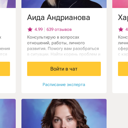
я
Аида Андрианова
Ха
4.99
639 отзывов
4
х
Консультирую в вопросах
Конс
отношений, работы, личного
личн
чения
развития. Помогу вам разобраться
сфер
ится
в ситуации. Найти корень проблем и
с ка
жной
вместе ее преодолеть. Помогу
Нере
а
раскрыть внутренний потенциал,
иног
Войти в чат
 с
найти увлечение вам по душе,
Помо
уч и
которое будет заряжать вас каждый
реше
день. Буду другом и поддержкой в
Расписание эксперта
любой вашей жизненной ситуации.