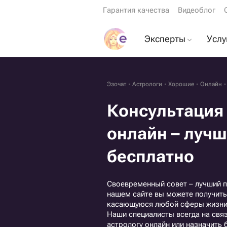
Гарантия качества
Видеоблог
Эксперты
Услу
Экстрасенсы
Гада
Ясновидящие
Гар
Эзочат
Астрологи
Хорошие
Онлайн
Астрологи
Горо
Консультация
Гадалки
Про
онлайн – луч
Тарологи
Риту
бесплатно
Психологи
Еще эксперты
Своевременный совет – лучший п
нашем сайте вы можете получить
касающуюся любой сферы жизни 
Наши специалисты всегда на свя
астрологу онлайн или назначить 