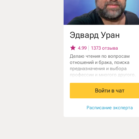
Эдвард Уран
4.99
1373 отзыва
Делаю чтения по вопросам
отношений и брака, поиска
предназначения и выбора
профессии и многого другого.
Прогнозирую успех или неудач
бизнес- проектов. Помогу в св
Войти в чат
консультациях сделать правил
выбор, а также при необходимо
повлиять на будущее с помощ
Расписание эксперта
предметов силы.