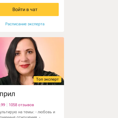
Войти в чат
Расписание эксперта
Топ эксперт
прил
.99
1058 отзывов
ультирую на темы: - любовь и
оничные отношения, -