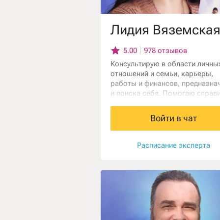
Лидия Вяземска
5.00
978 отзывов
Консультирую в области личны
отношений и семьи, карьеры,
работы и финансов, предназна
и поиска себя. Помогаю справ
с одиночеством, выйти из сло
и запутанной ситуации, выйти н
Войти в чат
новый уровень жизни. Работаю
картами Таро, астрологией, ко
другими инструментами.
Расписание эксперта