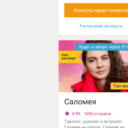
Отношений родителей с детьми
прогностика событий, выбор
Консультирует клиент
профессии, диагностика пробл
плане карьерного роста и разв
бизнеса.
Расписание эксперта
Будет в эфире через
01:
Топ эк
Саломея
4.99
1655 отзывов
Таролог, рунолог и астролог.
Гадание на картах, Гадание на