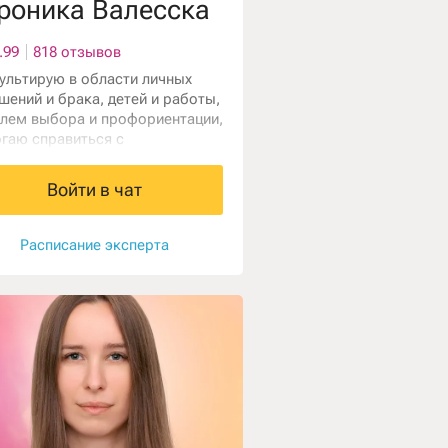
роника Валесска
.99
818 отзывов
ультирую в области личных
шений и брака, детей и работы,
лем выбора и профориентации,
гаю справиться с
очеством. Работаю с картами
 и астрологией.
Войти в чат
Расписание эксперта