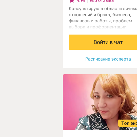
4.99
983 отзыва
Консультирую в области личны
отношений и брака, бизнеса,
финансов и работы, проблем
выбора и профориентации,
помогаю справиться с
одиночеством. Работаю с карт
Войти в чат
Таро и астрологией.
Расписание эксперта
Топ эк