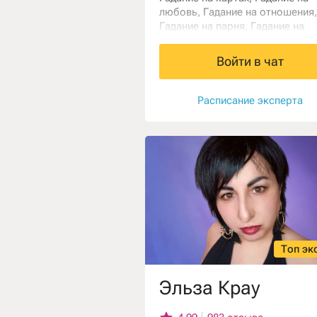
любовь, Гадание на отношения,
Гадание на парня, Гадание на
работу, Еще эксперты,
Классическое таро, Нумеролог
Войти в чат
Нумерология имени и фамилии 
Нумерология рождения , Рейки,
Составление талисманов
Расписание эксперта
Топ эк
Эльза Крау