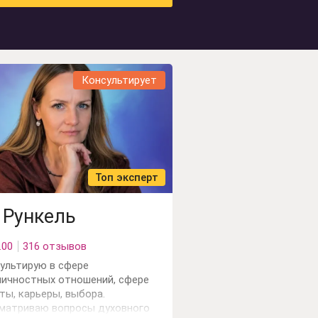
Консультирует
Топ эксперт
 Рункель
.00
316 отзывов
ультирую в сфере
ичностных отношений, сфере
ты, карьеры, выбора.
матриваю вопросы духовного