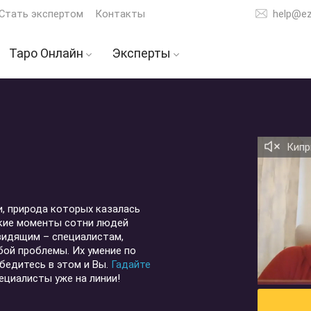
Стать экспертом
Контакты
help@e
Таро Онлайн
Эксперты
таро
Расклад на отношения
Тарологи
ее
Расклад на мужчину
Гадалки
ну
Расклад на будущее
Астрологи
Кипр
ЕТ
Расклад на ваши
Экстрасенсы
чувства
ой
Расклад на карьеру
и, природа которых казалась
кие моменты сотни людей
Расклад на бывшего
идящим – специалистам,
ой проблемы. Их умение по
Расклад на любовь
бедитесь в этом и Вы.
Гадайте
ных
ециалисты уже на линии!
Точный ответ на
вопрос