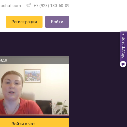
zochat.com
+7 (923) 180-50-09
Регистрация
Войти
ида
Войти в чат