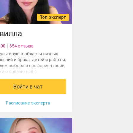
Топ эксперт
вилла
.00
654 отзыва
ультирую в области личных
шений и брака, детей и работы,
лем выбора и профориентации,
гаю справиться с
очеством. Работаю с картами
 и астрологией.
Войти в чат
Расписание эксперта