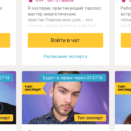
4.99
667 отзывов
5
х
Я эзотерик, практикующий таролог,
Рабо
мастер энергетических
астр
практик.Главная моя цель - это
обла
помочь людям достичь счастья!
проб
иях.
Отно
даю
прог
Войти в чат
проф
план
бизн
Расписание эксперта
07:15
Будет в эфире через
01:07:15
сперт
Топ эксперт