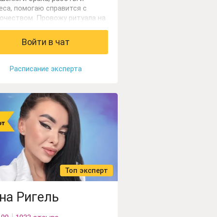
еса, помогаю справится с
очеством. Провожу ритуала на
ах Таро для решения сложных
лем, коррекция по дереву
Войти в чат
рит. Работаю с колодами Таро
акулами.
Расписание эксперта
Топ эксперт
на Ригель