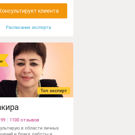
а и тонких энергий. Мои
вные инструменты Таро,
Консультирует клиента
улы, маятник.
Расписание эксперта
Топ эксперт
кира
.99
1100 отзывов
ультирую в области личных
шений и брака, работы и