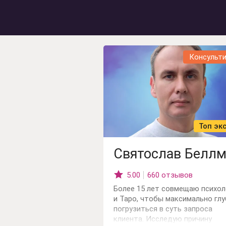
Гадание на рунах
Гадание на любовь
Гадание на отнош
Гадание на ситуац
Консульт
Топ эк
Святослав Белл
5.00
660 отзывов
Более 15 лет совмещаю психо
и Таро, чтобы максимально гл
погрузиться в суть запроса
клиента. Исследую причину