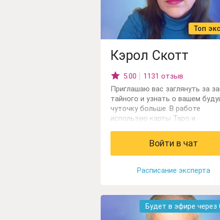
Топ эк
Кэрол Скотт
5.00
1131 отзыв
Приглашаю вас заглянуть за за
тайного и узнать о вашем буд
чуточку больше. В работе
использую карты Таро и
Оракулы. Обладаю даром
яснознания.Вместе мы сможем
Войти в чат
разобраться в волнующей вас
ситуации и найти лучший выход
Расписание эксперта
Будет в эфире через