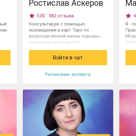
Ростислав Аскеров
Ма
5.00
882 отзыва
4
ный
Консультирую с помощью
Я - 
гии.
ясновидения и карт Таро по
Прак
вопросам личной жизни, карьеры,
Меди
выявления негативного
Счит
воздействия.
расс
ситу
Войти в чат
обла
брак
найт
Расписание эксперта
Нейт
возд
энер
собы
прак
Скан
вас 
буду
прои
ситу