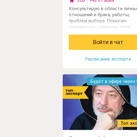
5.00
943 отзыва
Консультирую в области личны
отношений и брака, работы,
проблем выбора. Помогаю
справиться с одиночеством,
сложностями в личных отношен
Работаю с картами Таро, обла
Войти в чат
даром ясновидения.
Расписание эксперта
Будет в эфире через
Топ эк