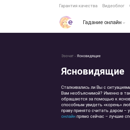
Гарантия качества
Видеоблог
Гадание онлайн
Гадание на картах 
Гадание на будущ
Эзочат
Ясновидящие
Гадание на мужчи
Ясновидящие
Гадание ДА или Н
Гадание на кофейн
гуще
Сталкивались ли Вы с ситуациям
Вам необъяснимой? Именно в та
Гадание по книге
обращаются за помощью к яснов
перемен
способным увидеть «корень» люб
праву принято считать даром – у
Гадание на играль
онлайн
прямо сейчас – лучшие сп
картах