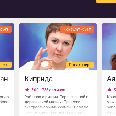
ения
ию
ирует
Консультирует
сперт
Топ эксперт
ман
Киприда
Ая
5.00
755 отзывов
5
логию
Работаю с рунами, Таро, свечной и
Конс
убоко
деревенской магией. Провожу
межл
экстрасенсорные сеансы. Создаю
рабо
рунические ставы для защиты от
Расс