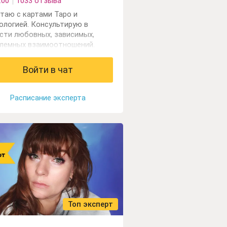
.00
1033 отзыва
таю с картами Таро и
ологией. Консультирую в
сти любовных, зависимых,
лемных взаимоотношений.
шений родителей с детьми,
ностика событий, выбор
Войти в чат
ессии, диагностика проблем в
е карьерного роста и развития
еса.
Расписание эксперта
Топ эксперт