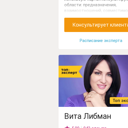
области: предназначения,
взаимоотношений, совместимо
работы, профессионального
подбора кадров, талантов дете
Консультирует клиент
Расписание эксперта
Топ эк
Вита Либман