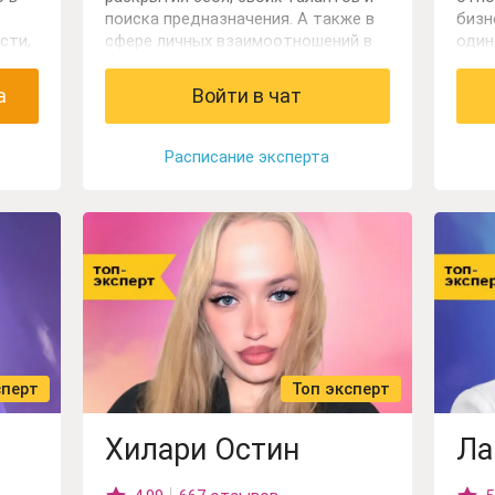
поиска предназначения. А также в
бизн
сти,
сфере личных взаимоотношений в
один
семье, на работе. Работаю через
карт
й.
ясновидение, карты Таро и
проб
а
Войти в чат
психологию личности.
Сефо
и Ор
Расписание эксперта
сперт
Топ эксперт
Хилари Остин
Ла