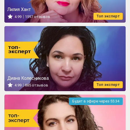
Лилия Хант
Топ эксперт
4.99
1597 отзывов
Диана Колесникова
Топ эксперт
4.99
885 отзывов
Будет в эфире через
55:32