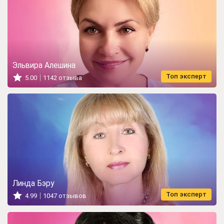
Эльвира Алешина
Топ эксперт
5.00
1142 отзыва
Линда Бэру
Топ эксперт
4.99
1047 отзывов