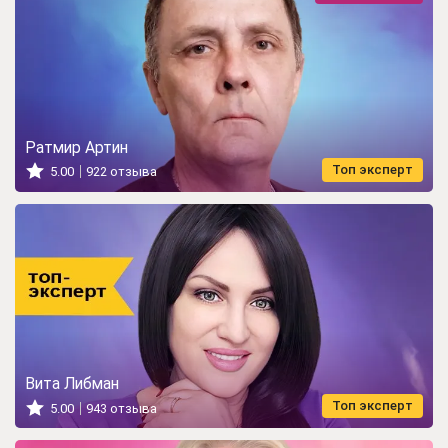
Ратмир Артин
Топ эксперт
5.00
922 отзыва
Вита Либман
Топ эксперт
5.00
943 отзыва