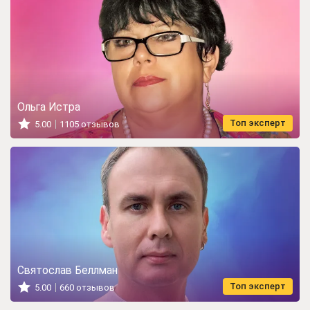
Ольга Истра
Топ эксперт
5.00
1105 отзывов
Святослав Беллман
Топ эксперт
5.00
660 отзывов