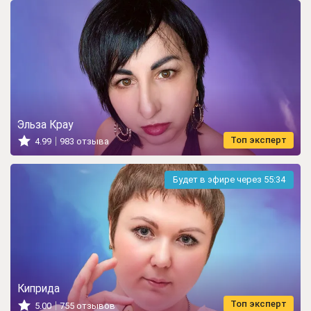
Эльза Крау
Топ эксперт
4.99
983 отзыва
Будет в эфире через
55:32
Киприда
Топ эксперт
5.00
755 отзывов