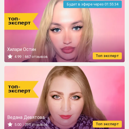
Будет в эфире через
01:55:32
Хилари Остин
Топ эксперт
4.99
667 отзывов
Ведана Девятова
Топ эксперт
5.00
711 отзывов