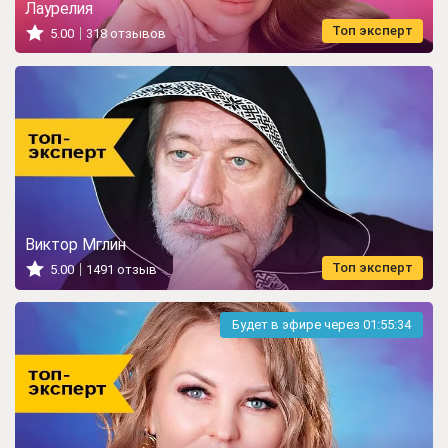
Лаурелия
Топ эксперт
5.00
318 отзывов
Виктор Мглин
Топ эксперт
5.00
1491 отзыв
Будет в эфире через
01:55:32