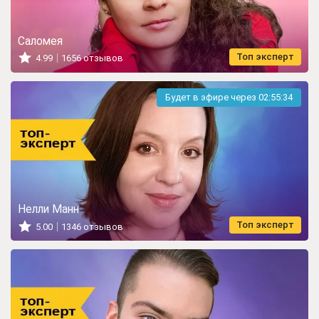
Саломея
Топ эксперт
4.99
1656 отзывов
Будет в эфире через
02:55:32
Нелли Манн
Топ эксперт
5.00
1346 отзывов