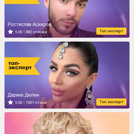
Ростислав Аскеров
Топ эксперт
5.00
882 отзыва
Дарина Дюпен
Топ эксперт
5.00
1001 отзыв