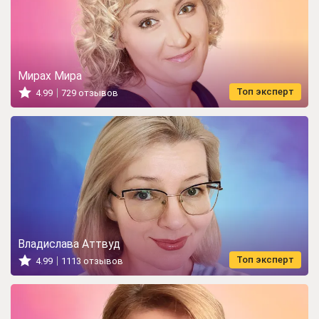
Мирах Мира
Топ эксперт
4.99
729 отзывов
Владислава Аттвуд
Топ эксперт
4.99
1113 отзывов