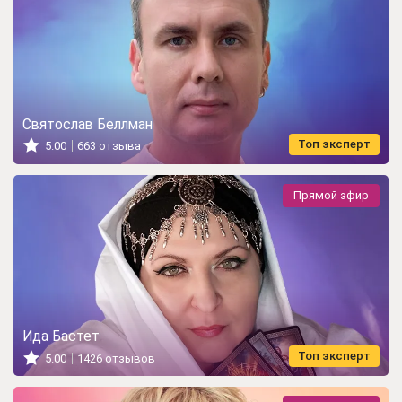
Святослав Беллман
Топ эксперт
5.00
663 отзыва
Прямой эфир
Ида Бастет
Топ эксперт
5.00
1426 отзывов