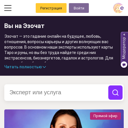
Регистрация
Войти
Вы на Эзочат
Эзочат — это гадание онлайн на будущее, любовь,
отношения, вопросы карьеры и других волнующих вас
вопросов. В основном наши эксперты используют карты
Таро и руны, но вы без труда найдете среди них
экстрасенсов, биоэнергетов, гадалок и астрологов. Для
того чтобы выбрать было проще, вы можете задать по
Читать полностью
одному вопросу каждому эксперту бесплатно. Если
выбрать сложно или появятся вопросы, пожалуйста,
напишите модераторам.
Приятного вам общения!
Прямой эфир