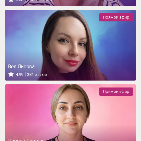
Прямой эфир
Вея Лисова
4.99
281 отзыв
Прямой эфир
Лорена Ловелл