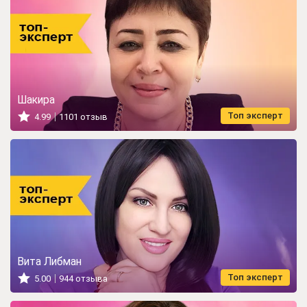
Шакира
Топ эксперт
4.99
1101 отзыв
Вита Либман
Топ эксперт
5.00
944 отзыва