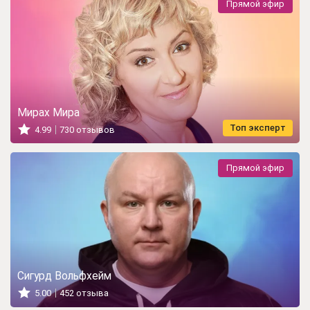
Прямой эфир
Мирах Мира
Топ эксперт
4.99
730 отзывов
Прямой эфир
Сигурд Вольфхейм
5.00
452 отзыва