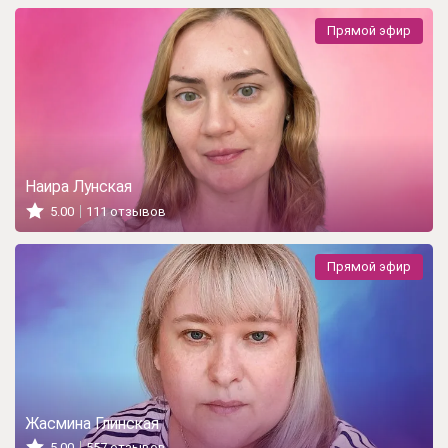
Прямой эфир
Наира Лунская
5.00
111 отзывов
Прямой эфир
Жасмина Глинская
5.00
557 отзывов