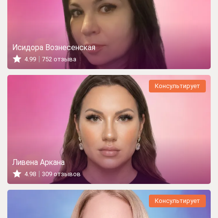
Исидора Вознесенская
4.99
752 отзыва
Консультирует
Ливена Аркана
4.98
309 отзывов
Консультирует