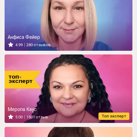
Анфиса Фейер
4.99
280 отзывов
Меропа Каус
Топ эксперт
5.00
1501 отзыв