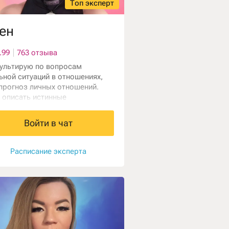
Топ эксперт
ен
.99
763 отзыва
ультирую по вопросам
ьной ситуаций в отношениях,
прогноз личных отношений.
 описать истинные
ебности партнёра, прогностика
еса, причины ситуаций и что
Войти в чат
 изменить, и как.
Расписание эксперта