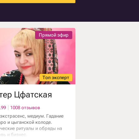
Прямой эфир
Топ эксперт
тер Цфатская
.99
1008 отзывов
 экстрасенс, медиум. Гадание
аро и цыганской колоде.
ческие ритуалы и обряды на
вь и бизнес.