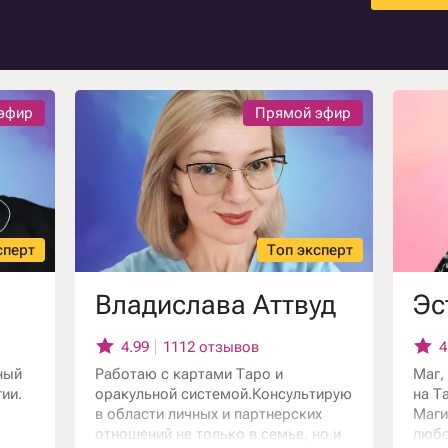
ния
ию
эфир
Прямой эфир
сперт
Топ эксперт
Владислава Аттвуд
Эс
4.99
1112 отзывов
4
ный
Работаю с картами Таро и
Маг,
ии.
оракульной системой.Консультирую
на Т
в области личных и партнерских
Маги
отношений не только в семье, но и
любо