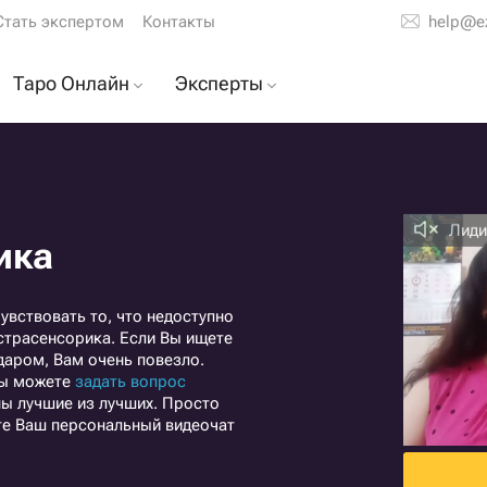
Стать экспертом
Контакты
help@e
Таро Онлайн
Эксперты
таро
Расклад на отношения
Тарологи
е
Расклад на мужчину
Гадалки
у
Расклад на будущее
Астрологи
Лиди
ика
Т
Расклад на ваши
Экстрасенсы
чувства
ой
увствовать то, что недоступно
Расклад на карьеру
кстрасенсорика. Если Вы ищете
даром, Вам очень повезло.
Расклад на бывшего
 вы можете
задать вопрос
Расклад на любовь
аны лучшие из лучших. Просто
ных
те Ваш персональный видеочат
Точный ответ на вопрос