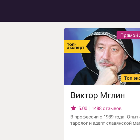
Гадание на рунах
Гадание на любовь
Гадание на отноше
Гадание на ситуац
Прямой 
Топ эк
Виктор Мглин
5.00
1488 отзывов
В профессии с 1989 года. Опыт
таролог и адепт славянской маг