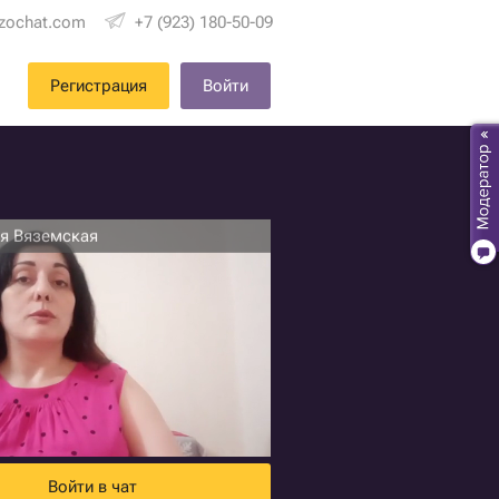
zochat.com
+7 (923) 180-50-09
Регистрация
Войти
я Вяземская
Войти в чат