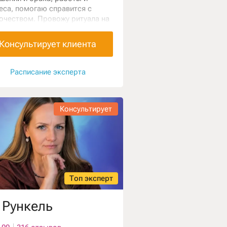
еса, помогаю справится с
очеством. Провожу ритуала на
ах Таро для решения сложных
лем, коррекция по дереву
Консультирует клиента
рит. Работаю с колодами Таро
акулами.
Расписание эксперта
Консультирует
Топ эксперт
 Рункель