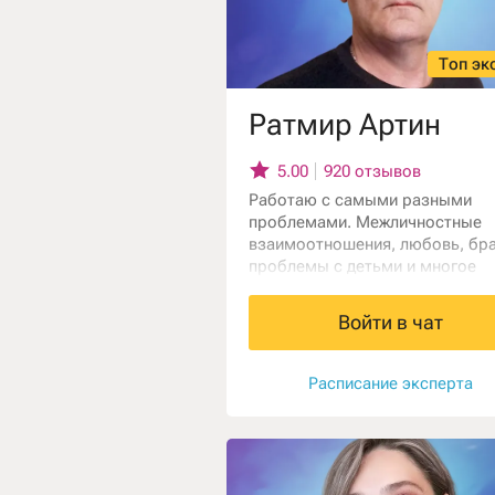
Топ эк
Ратмир Артин
5.00
920 отзывов
Работаю с самыми разными
проблемами. Межличностные
взаимоотношения, любовь, бра
проблемы с детьми и многое
другое.Провожу разбор пробл
с помощью маятника и
Войти в чат
экстрасенсорных данных. Буду 
помочь именно вам.
Расписание эксперта