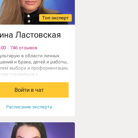
Топ эксперт
ина Ластовская
.00
746 отзывов
ультирую в области личных
шений и брака, детей и работы,
лем выбора и профориентации,
гаю справиться с
очеством. Проблемы со сном ,
ые параличи , внетелесная
Войти в чат
тика, кошмары , осознанные
 Работаю с картами Таро,
ом и фотографией . Приглашаю
Расписание эксперта
познакомится со своим
щим и понять причины
сходящего сегодня, исправить
ацию. Способы и техники
ания мы выберем вместе с