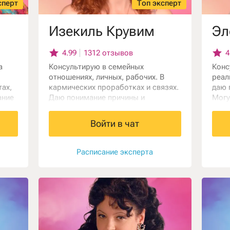
сперт
Топ эксперт
Изекиль Крувим
Эл
4.99
1312 отзывов
4
а
Консультирую в семейных
Конс
отношениях, личных, рабочих. В
реал
тах,
кармических проработках и связях.
даю 
ание
Даю понимание причины и
Могу
следствия глубинно, от
потр
реинкарнации и рода, до поступков.
бизн
Войти в чат
аботу
Легко исправить ситуацию, понимая
надо
ние
причины ее возникновения и
ия,
скрытые последствия.
Расписание эксперта