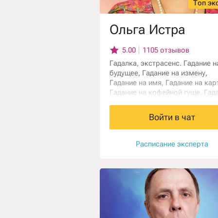
Топ эк
Ольга Истра
5.00
1105 отзывов
Гадалка, экстрасенс. Гадание н
будущее, Гадание на измену,
Гадание на имя, Гадание на кар
Гадание на кофейной гуще, Гад
на любовь, Гадание на мужа,
Гадание на отношения онлайн,
Войти в чат
Гадание на парня, Гадание на р
онлайн, Гадание на рунах, Гада
на семью онлайн, Карта рожден
Расписание эксперта
Карта судьбы.