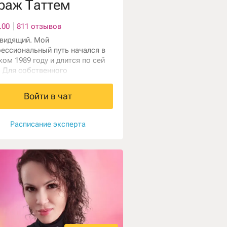
раж Таттем
.00
811 отзывов
видящий. Мой
ессиональный путь начался в
ком 1989 году и длится по сей
. Для собственного
ршенствования и оказания
щи я всегда использую
Войти в чат
средственные источники силы
знания в эзотерике,
нергетике, парапсихологии,
Расписание эксперта
одуховных практиках,
льтизме и современных
ических учениях.