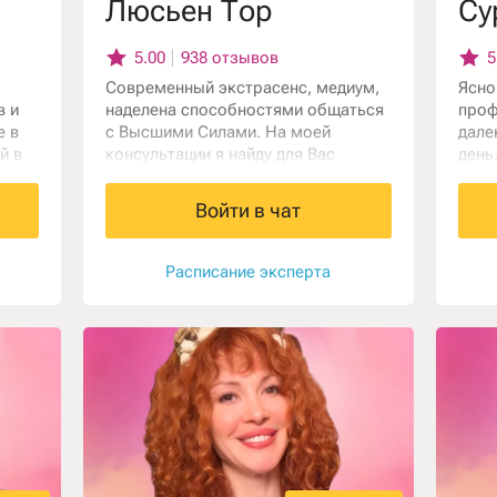
Люсьен Тор
Су
5.00
938 отзывов
5
Современный экстрасенс, медиум,
Ясно
в и
наделена способностями общаться
проф
е в
с Высшими Силами. На моей
дале
й в
консультации я найду для Вас
день
ез
причину проблемы и её решение. Вы
сове
получите ответы на все волнующие
помо
Войти в чат
вопросы и начнёте счастливо жить!
непо
и по
биоэ
Расписание эксперта
псих
окку
мист