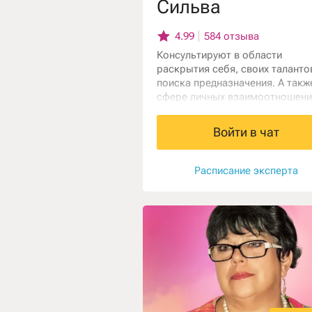
Сильва
4.99
584 отзыва
Консультируют в области
раскрытия себя, своих таланто
поиска предназначения. А такж
сфере личных взаимоотношени
семье, на работе. Работаю чер
ясновидение, карты Таро и
Войти в чат
психологию личности.
Расписание эксперта