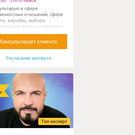
.00
316 отзывов
ультирую в сфере
ичностных отношений, сфере
ты, карьеры, выбора.
матриваю вопросы духовного
а и тонких энергий. Мои
вные инструменты Таро,
Консультирует клиента
улы, маятник.
Расписание эксперта
Топ эксперт