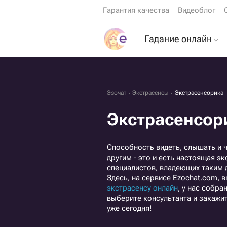
Гарантия качества
Видеоблог
Гадание онлайн
Гадание на картах 
Гадание на будуще
Эзочат
Экстрасенсы
Экстрасенсорика
Гадание на мужчин
Экстрасенсор
Гадание ДА или НЕ
Гадание на кофейн
Способность видеть, слышать и ч
гуще
другим - это и есть настоящая э
специалистов, владеющих таким 
Гадание по книге
Здесь, на сервисе Ezochat.com,
перемен
экстрасенсу онлайн
, у нас собр
Гадание на играль
выберите консультанта и закажи
уже сегодня!
картах