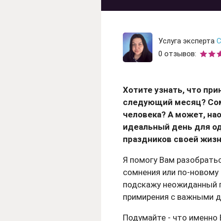
Гадание на рунах
Гадание на любовь
Гадание на отнош
Услуга эксперта
С
0 отзывов:
Гадание на ситуац
Хотите узнать, что пр
следующий месяц? Сом
человека? А может, на
идеальный день для о
праздников своей жизн
Я помогу Вам разобратьс
сомнения или по-новому 
подскажу неожиданный п
примирения с важными 
Подумайте - что именно 