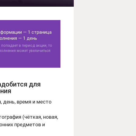
формации — 1 страница
олнения — 1 день
а попадает в период акции, то
полнения может увеличиться
адобится для
ния
, день, время и место
тография (чёткая, новая,
онних предметов и