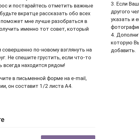
3. Если Ва
рос и постарайтесь отметить важные
другого че
абудьте вкратце рассказать обо всех
указать и 
о поможет мне лучше разобраться в
фотографи
олучить именно тот совет, который
4. Дополни
которую В
 совершенно по-новому взглянуть на
добавить.
уг. Не спешите грустить, если что-то
щь всегда находится рядом!
чите в письменной форме на e-mail,
ии, он составит 1/2 листа А4.
ге