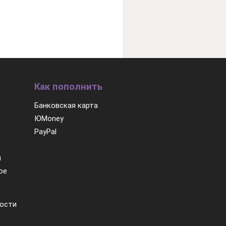
Как пополнить
Банковская карта
ЮMoney
PayPal
м
ое
ости