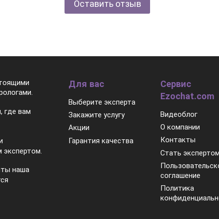
Оставить отзыв
стоящими
Для вас
Сервис
рологами.
Ezochat.com
Выберите эксперта
, где вам
Видеоблог
Закажите услугу
О компании
Акции
Контакты
Гарантия качества
и
 экспертом.
Стать эксперто
Пользовательск
нты наша
соглашение
тся
Политика
конфиденциальн