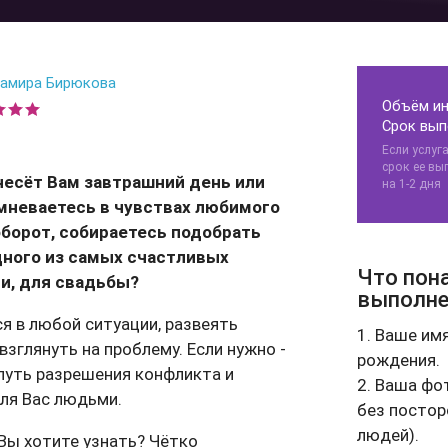
ения
амира Бирюкова
Объём ин
ию
Срок вып
Если услуг
срок ее вы
инесёт Вам завтрашний день или
на 1-2 дня
неваетесь в чувствах любимого
оборот, собираетесь подобрать
дного из самых счастливых
Что пон
и, для свадьбы?
выполне
я в любой ситуации, развеять
1. Ваше имя
взглянуть на проблему. Если нужно -
рождения.
уть разрешения конфликта и
2. Ваша фо
для Вас людьми.
без постор
людей).
Вы хотите узнать? Чётко