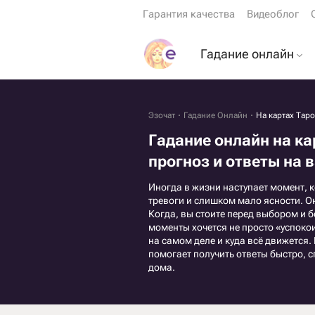
Гарантия качества
Видеоблог
Гадание онлайн
Гадание на картах 
Гадание на будуще
Эзочат
Гадание Онлайн
На картах Тар
Гадание онлайн на ка
Гадание на мужчин
прогноз и ответы на
Гадание ДА или НЕ
Иногда в жизни наступает момент, 
Гадание на кофейн
тревоги и слишком мало ясности. Он
гуще
Когда, вы стоите перед выбором и б
моменты хочется не просто «успокои
Гадание по книге
на самом деле и куда всё движется.
перемен
помогает получить ответы быстро, 
дома.
Гадание на играль
картах