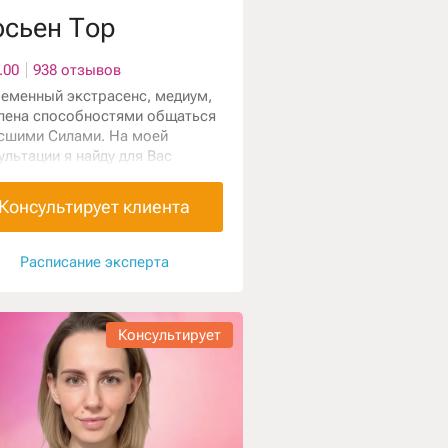
сьен Тор
.00
938 отзывов
еменный экстрасенс, медиум,
лена способностями общаться
сшими Силами. На моей
ультации я найду для Вас
ину проблемы и её решение. Вы
чите ответы на все волнующие
Консультирует клиента
осы и начнёте счастливо жить!
Расписание эксперта
Консультирует