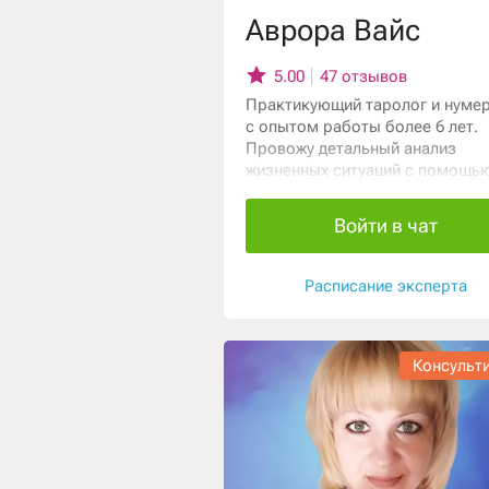
Аврора Вайс
5.00
47 отзывов
Практикующий таролог и нуме
с опытом работы более 6 лет.
Провожу детальный анализ
жизненных ситуаций с помощь
карт Таро и нумерологических
расчетов. Помогаю разобратьс
Войти в чат
вопросах отношений, чувств,
перспектив пары и личной жизн
Моя цель — дать понятные отв
Расписание эксперта
помочь найти верное направле
Консульт