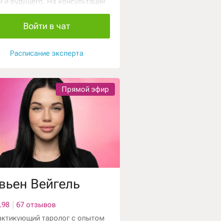
й и будущего. На консультации
дом с вами как друг и
одник, который поддержит и
Войти в чат
кажет верное направление.
льзую ангельскую магию и
тные практики, чтобы уберечь
Расписание эксперта
егатива.
Прямой эфир
вьен Вейгель
.98
67 отзывов
актикующий таролог с опытом