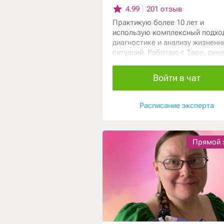
4.99
201 отзыв
Практикую более 10 лет и
использую комплексный подхо
диагностике и анализу жизненн
ситуаций. Работаю с Таро, рун
нумерологией и системой Диза
Человека. Также применяю
Войти в чат
практики Рейки, Космоэнергети
работу с чакрами. Помогаю на
причины происходящего и увид
Расписание эксперта
наиболее благоприятный путь
развития событий.
Прямой 