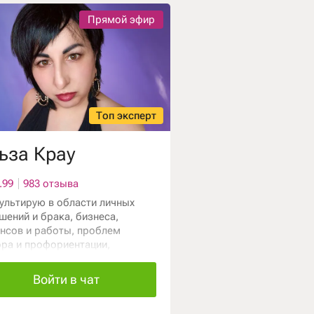
Прямой эфир
Топ эксперт
ьза Крау
.99
983 отзыва
ультирую в области личных
шений и брака, бизнеса,
нсов и работы, проблем
ра и профориентации,
гаю справиться с
очеством. Работаю с картами
Войти в чат
 и астрологией.