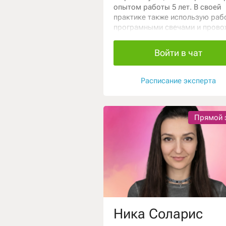
опытом работы 5 лет. В своей
практике также использую раб
програмными свечами и прово
отливки. Помогаю разобраться
жизненных вопросах, увидеть
Войти в чат
причины и перспективы. Мои
консультации направлены на
ясность, осознанность и
Расписание эксперта
уверенность в решениях.
Прямой 
Ника Соларис