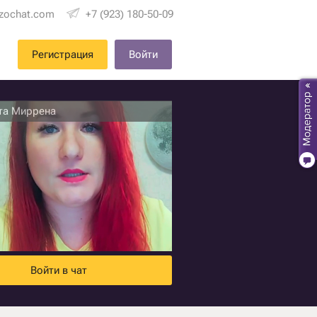
zochat.com
+7 (923) 180-50-09
Регистрация
Войти
та Миррена
Войти в чат