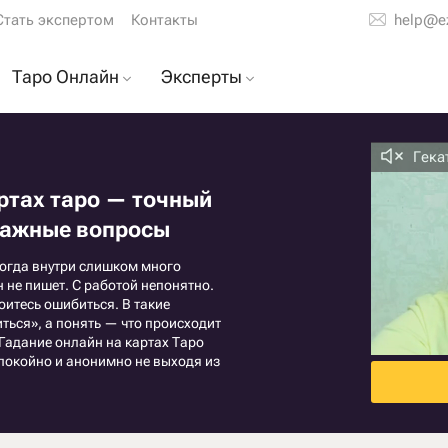
Стать экспертом
Контакты
help@e
Таро Онлайн
Эксперты
таро
Расклад на отношения
Тарологи
Гека
е
Расклад на мужчину
Гадалки
о
ртах таро — точный
у
Расклад на будущее
Астрологи
 важные вопросы
Т
Расклад на ваши
Экстрасенсы
чувства
когда внутри слишком много
ой
 не пишет. С работой непонятно.
Расклад на карьеру
оитесь ошибиться. В такие
ться», а понять — что происходит
Расклад на бывшего
 Гадание онлайн на картах Таро
спокойно и анонимно не выходя из
Расклад на любовь
ных
Точный ответ на вопрос