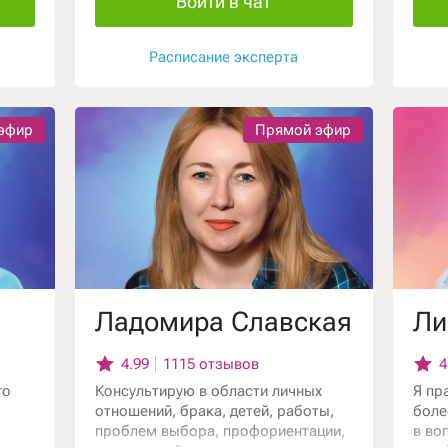
Войти в чат
й
ое,
Расписание эксперта
адаю
о
эфир
Прямой эфир
вить
ить
ть
х и
Ладомира Славская
Ли
Веду
4.99
1115 отзывов
4
ии
го
Консультирую в области личных
Я пр
отношений, брака, детей, работы,
боле
таю
проблем выбора, профориентации,
в во