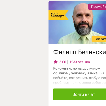
Гадание на рунах
Прямой 
Гадание на любовь
Гадание на отноше
Гадание на ситуац
Топ эк
Филипп Белински
5.00
1233 отзыва
Консультирую на доступном
обычному человеку языке. Вы
поймёте, как решить любую ва
проблему при помощи собстве
мудрости и простых действий.
Сразу прикоснётесь к безопас
Войти в чат
духовным технологиям, которы
здесь получите и примените в 