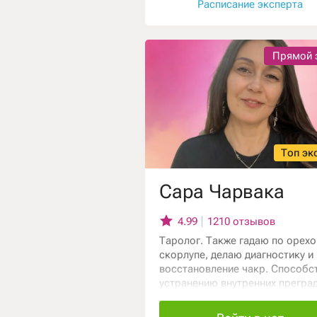
жизни!
Расписание эксперта
Прямой 
Топ эк
Сара Чарвака
4.99
1210 отзывов
Таролог. Также гадаю по орех
скорлупе, делаю диагностику и
восстановление чакр. Способс
устранению внутренних преград
негативных воздействий разно
происхождения. Потомственна