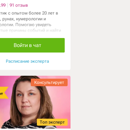
.99
91 отзыв
тик с опытом более 20 лет в
, рунах, нумерологии и
ологии. Помогаю увидеть
тые причины событий и найти
ое направление в жизни. Даю
ые ответы и глубокий анализ
Войти в чат
ации через разные системы
ий. Работаю бережно, честно и
ажением к вашему пути.
Расписание эксперта
Консультирует
Топ эксперт