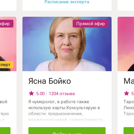
методиками программирования на
Расписание эксперта
уверенность, успех, снимаю
состояния страхов и барьеров в
достижении целей. Владею
эфир
Прямой эфир
трансовыми методиками работы с
подсознанием.
сперт
Ясна Бойко
Ма
5.00
1204 отзыва
5
овой
Я нумеролог, в работе также
Таро
использую карты.Консультирую в
Лено
твую
области: предназначения,
Таро
 и
взаимоотношений, совместимости,
го
работы, профессионального
я
подбора кадров, талантов детей.