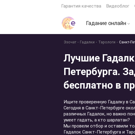
Гарантия качества
Видеоблог
Гадание онлайн
Гадание на картах 
Эзочат
Гадалки
Тарологи
Санкт-Пе
Гадание на будущ
Лучшие Гадалк
Гадание на мужчи
Петербурга. З
Гадание ДА или Н
бесплатно в п
Гадание на кофейн
гуще
Гадание по книге
Ищите проверенную Гадалку в С
перемен
Сегодня в Санкт-Петербурге око
различных Гадалок, но важно пон
Гадание на играль
умеет гадать, а кто шарлатан?
картах
Мы провели отбор и оставили т
Гадалок Санкт-Петербурга и Тар