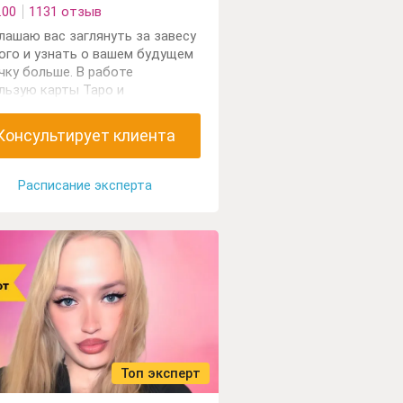
.00
1131 отзыв
лашаю вас заглянуть за завесу
ого и узнать о вашем будущем
чку больше. В работе
льзую карты Таро и
улы. Обладаю даром
знания.Вместе мы сможем
Консультирует клиента
браться в волнующей вас
ации и найти лучший выход.
Расписание эксперта
Топ эксперт