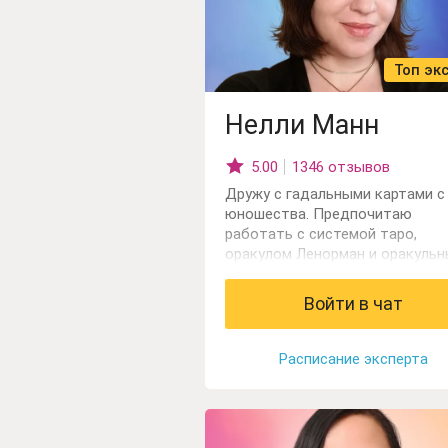
Топ эк
Нелли Манн
5.00
1346 отзывов
Дружу с гадальными картами с
юношества. Предпочитаю
работать с системой таро,
оракулом Ленорман и оракуль
таро — больше 20 колод к ваш
услугам!
Войти в чат
Расписание эксперта