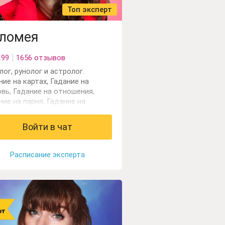
Топ эксперт
ломея
.99
1656 отзывов
лог, рунолог и астролог.
ние на картах, Гадание на
вь, Гадание на отношения,
ние на парня, Гадание на
ту, Еще эксперты,
сическое таро, Нумерологи,
Войти в чат
рология имени и фамилии ,
рология рождения , Рейки,
авление талисманов
Расписание эксперта