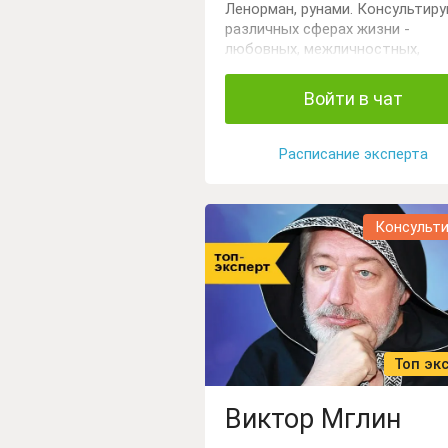
Ленорман, рунами. Консультиру
различных сферах жизни -
любовных, межличностных,
внутрисемейных, рабочих
отношениях, помогаю определ
Войти в чат
с выбором. Провожу диагности
ситуации, снятие негатива,
установка защиты.
Расписание эксперта
Консульт
Топ эк
Виктор Мглин