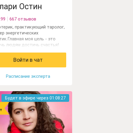
лари Остин
.99
667 отзывов
отерик, практикующий таролог,
ер энергетических
тик.Главная моя цель - это
чь людям достичь счастья!
Войти в чат
Расписание эксперта
Будет в эфире через
01:08:25