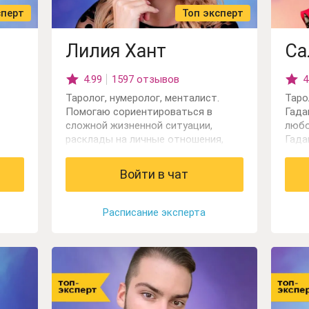
сперт
Топ эксперт
Лилия Хант
Са
4.99
1597 отзывов
4
Таролог, нумеролог, менталист.
Таро
Помогаю сориентироваться в
Гада
сложной жизненной ситуации,
любо
расклады на личные отношения,
Гада
,
могу посчитать жизненное
рабо
предназначение человека по дате
Клас
Войти в чат
ем в
рождения.
Нуме
ития
Нуме
Сост
Расписание эксперта