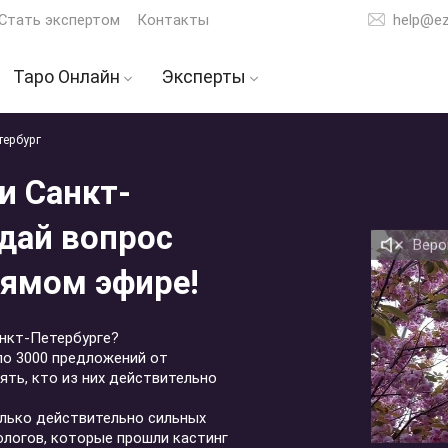
Стать экспертом
Контакты
help@e
Таро Онлайн
Эксперты
таро
Расклад на отношения
Тарологи
тербург
ее
Расклад на мужчину
Гадалки
и Санкт-
ну
Расклад на будущее
Астрологи
адай вопрос
ЕТ
Расклад на ваши
Экстрасенсы
Веро
чувства
рямом эфире!
ой
Расклад на карьеру
Расклад на бывшего
анкт-Петербурге?
ло 3000 предложений от
Расклад на любовь
ять, кто из них действительно
ных
Точный ответ на
олько действительно сильных
вопрос
ологов, которые прошли кастинг