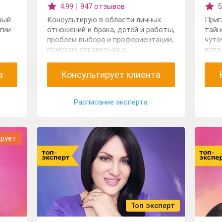
4.99
947 отзывов
5
ный
Консультирую в области личных
Приг
гии.
отношений и брака, детей и работы,
тайн
проблем выбора и профориентации,
чуто
помогаю справиться с
испо
одиночеством. Работаю с картами
Орак
таро и астрологией. Приглашаю вас
ясно
а
Консультирует клиента
познакомиться со своим будущим и
разо
понять причины происходящего
ситу
сегодня.
Расписание эксперта
ирует
Топ эксперт