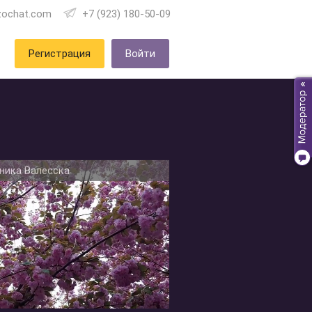
zochat.com
+7 (923) 180-50-09
Регистрация
Войти
ника Валесска