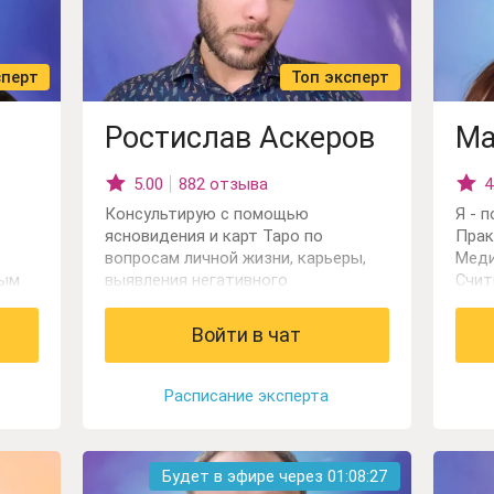
сперт
Топ эксперт
Ростислав Аскеров
Ма
5.00
882 отзыва
4
Консультирую с помощью
Я - 
ясновидения и карт Таро по
Прак
вопросам личной жизни, карьеры,
Меди
ным
выявления негативного
Счит
им
воздействия.
расс
ситу
Войти в чат
обла
брак
найт
Расписание эксперта
Нейт
возд
энер
Будет в эфире через
01:08:25
собы