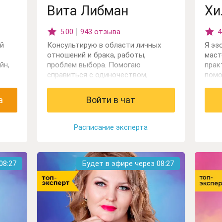
Вита Либман
Хи
5.00
943 отзыва
4
ий
Консультирую в области личных
Я эз
отношений и брака, работы,
маст
йн,
проблем выбора. Помогаю
прак
справиться с одиночеством,
помо
н,
сложностями в личных отношениях.
 на
Работаю с картами Таро, обладаю
а
Войти в чат
ние
даром ясновидения.
рта
Расписание эксперта
я
ий,
08:25
Будет в эфире через
08:25