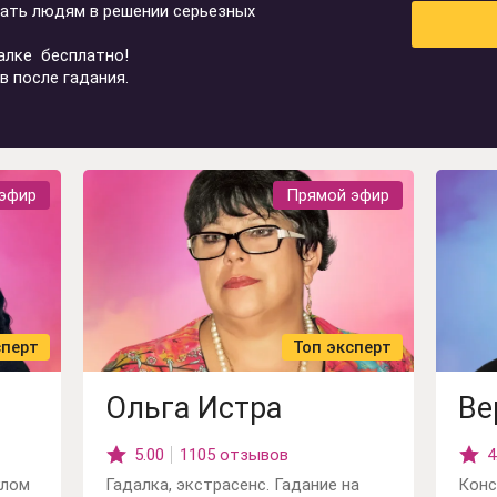
гать людям в решении серьезных
алке бесплатно!
в после гадания.
ения
ию
эфир
Прямой эфир
сперт
Топ эксперт
Ольга Истра
Ве
5.00
1105 отзывов
4
улом
Гадалка, экстрасенс. Гадание на
Конс