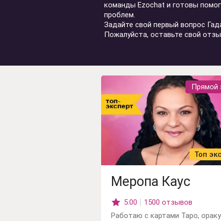
Гадание на рунах
команды Ezochat и готовы помо
проблем.
Гадание на любовь
Задайте свой первый вопрос Гад
Пожалуйста, оставьте свой отзы
Гадание на отнош
Гадание на ситуац
Прямой 
Топ эк
Меропа Каус
5.00
1500 отзывов
Работаю с картами Таро, орак