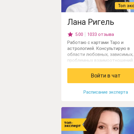
Топ эк
Лана Ригель
5.00
1033 отзыва
Работаю с картами Таро и
астрологией. Консультирую в
области любовных, зависимых,
проблемных взаимоотношений.
Отношений родителей с детьми
прогностика событий, выбор
Войти в чат
профессии, диагностика пробл
плане карьерного роста и разв
бизнеса.
Расписание эксперта