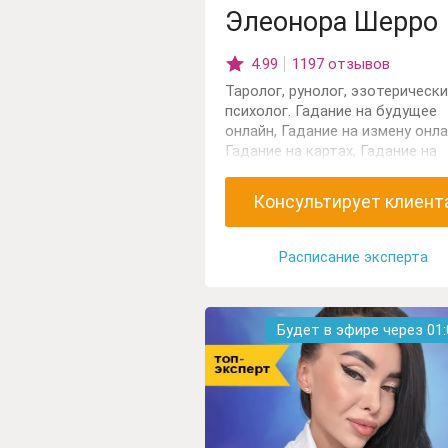
Элеонора Шерро
4.99
1197 отзывов
Таролог, рунолог, эзотерическ
психолог. Гадание на будущее
онлайн, Гадание на измену онла
Гадание на картах, Гадание на
любовь, Гадание на мужа онлай
Гадание на отношения, Гадание
Консультирует клиент
парня, Гадание на работу, Гада
на рунах, Гадание на семью, Ка
рождения, Карта судьбы,
Расписание эксперта
Классическое таро, Психологи
личности, Психология отношен
Советы гадалки.
Будет в эфире через
01: