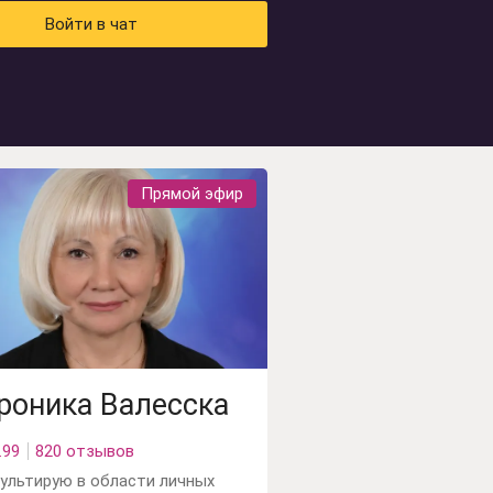
Войти в чат
Прямой эфир
роника Валесска
.99
820 отзывов
ультирую в области личных