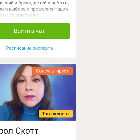
шений и брака, детей и работы,
лем выбора и профориентации,
гаю справиться с
очеством. Работаю с картами
 и астрологией.
Войти в чат
Расписание эксперта
Консультирует
Топ эксперт
рол Скотт