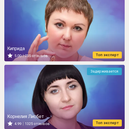
Киприда
Топ эксперт
5.00
755 отзывов
Задерживается
Корнелия Лисбет
Топ эксперт
4.99
1325 отзывов