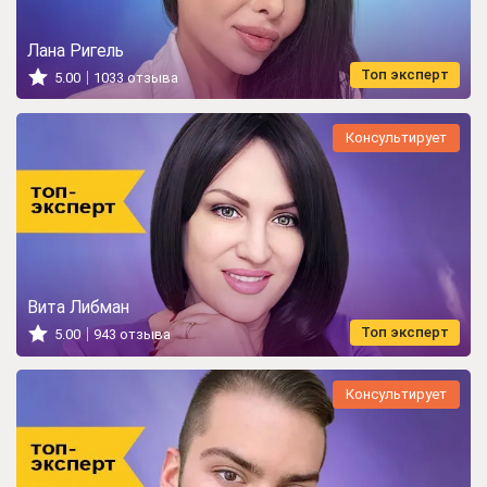
Лана Ригель
Топ эксперт
5.00
1033 отзыва
Консультирует
Вита Либман
Топ эксперт
5.00
943 отзыва
Консультирует