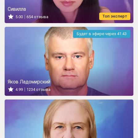
Сивилла
Топ эксперт
5.00
654 отзыва
Будет в эфире через
41:41
Яков Ладомирский
4.99
1234 отзыва