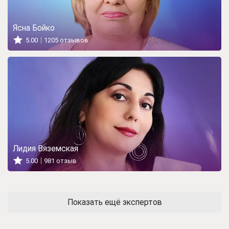
Ясна Бойко
5.00
1205 отзывов
Лидия Вяземская
5.00
981 отзыв
Показать ещё экспертов