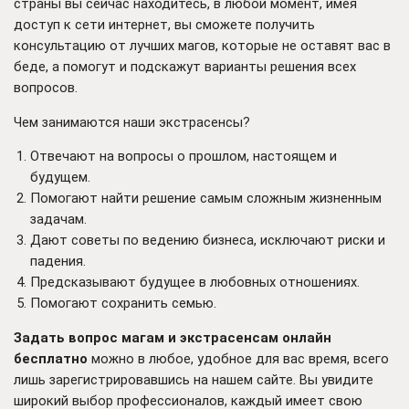
страны вы сейчас находитесь, в любой момент, имея
доступ к сети интернет, вы сможете получить
консультацию от лучших магов, которые не оставят вас в
беде, а помогут и подскажут варианты решения всех
вопросов.
Чем занимаются наши экстрасенсы?
Отвечают на вопросы о прошлом, настоящем и
будущем.
Помогают найти решение самым сложным жизненным
задачам.
Дают советы по ведению бизнеса, исключают риски и
падения.
Предсказывают будущее в любовных отношениях.
Помогают сохранить семью.
Задать вопрос магам и экстрасенсам онлайн
бесплатно
можно в любое, удобное для вас время, всего
лишь зарегистрировавшись на нашем сайте. Вы увидите
широкий выбор профессионалов, каждый имеет свою