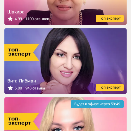
Шакира
Топ эксперт
4.99
1100 отзывов
Вита Либман
Топ эксперт
5.00
943 отзыва
Будет в эфире через
59:47