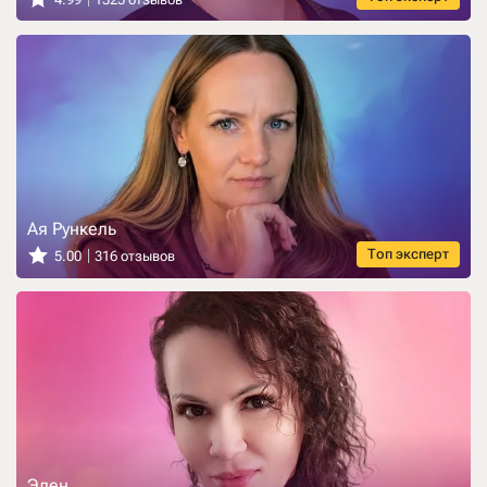
Ая Рункель
Топ эксперт
5.00
316 отзывов
Элен