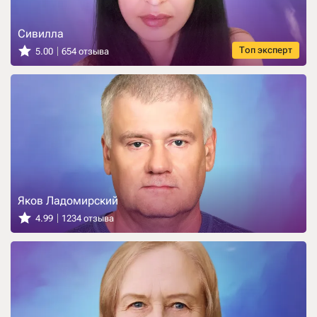
Сивилла
Топ эксперт
5.00
654 отзыва
Яков Ладомирский
4.99
1234 отзыва