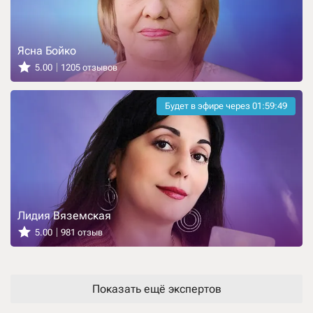
Ясна Бойко
5.00
1205 отзывов
Будет в эфире через
01:59:47
Лидия Вяземская
5.00
981 отзыв
Показать ещё экспертов