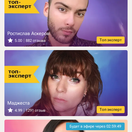
Ростислав Аскеров
Топ эксперт
5.00
882 отзыва
Маджеста
Топ эксперт
4.99
1291 отзыв
Будет в эфире через
02:59:47