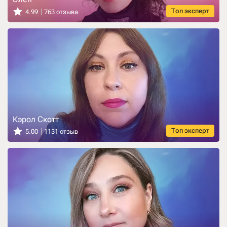
Топ эксперт
4.99
763 отзыва
Кэрол Скотт
Топ эксперт
5.00
1131 отзыв