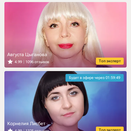
Августа Цыганова
Топ эксперт
4.99
1096 отзывов
Будет в эфире через
01:59:47
Корнелия Лисбет
Топ эксперт
4.99
1325 отзывов