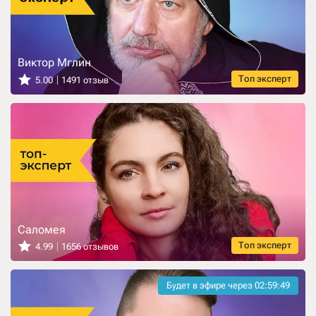
Виктор Мглин
Топ эксперт
5.00
1491 отзыв
Саломея
Топ эксперт
4.99
1656 отзывов
Будет в эфире через
02:59:47