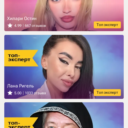
Хилари Остин
Топ эксперт
4.99
667 отзывов
Лана Ригель
Топ эксперт
5.00
1033 отзыва