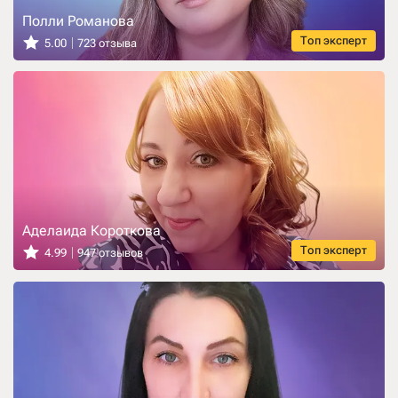
Полли Романова
Топ эксперт
5.00
723 отзыва
Аделаида Короткова
Топ эксперт
4.99
947 отзывов