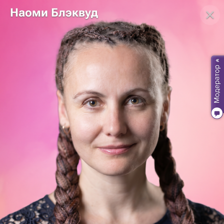
Наоми Блэквуд