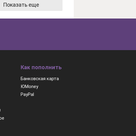
Показать еще
Как пополнить
Банковская карта
ЮMoney
PayPal
м
ое