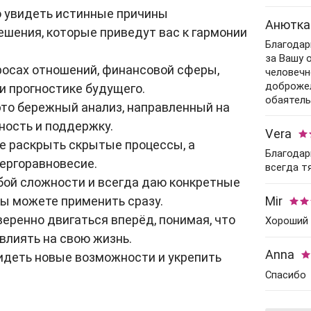
Гадание на картах
Практические
с мужем
Прогноз астролога
ю увидеть истинные причины
психологи
Нумерология
Анютка
Гадание на кофейной
Гадание на перемены
ешения, которые приведут вас к гармонии
Советы астролога
рождения
гуще
Парапсихологи
Благодар
Гадания на картах
за Вашу 
Натальная карта
Нумерологи
Гадание на имя
Эзотерические
росах отношений, финансовой сферы,
человечн
Гадания на рунах
психологи
Составление
доброжел
и прогностике будущего.
Гадание на парня
талисманов
обаятель
то бережный анализ, направленный на
Гадание на мужа
ность и поддержку.
Рейки
Vera
е раскрыть скрытые процессы, а
Гадание на работу
Гадание по руке
Благодар
ергоравновесие.
всегда т
Советы гадалки
Оракулы
бой сложности и всегда даю конкретные
Карта рождения
ы можете применить сразу.
Mir
Толкователи снов
веренно двигаться вперёд, понимая, что
Хороший 
Карта судьбы
Фэн-Шуй
влиять на свою жизнь.
Anna
Маги
идеть новые возможности и укрепить
Спасибо
Шаманы