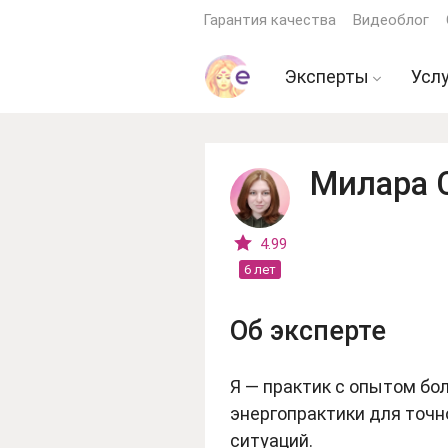
Гарантия качества
Видеоблог
Эксперты
Усл
Экстрасенсы
Гад
Ясновидящие
Гар
Милара 
Астрологи
Гор
Гадалки
Про
4.99
6 лет
Тарологи
Рит
Психологи
Об эксперте
Еще эксперты
Я — практик с опытом бо
энергопрактики для точн
ситуаций.