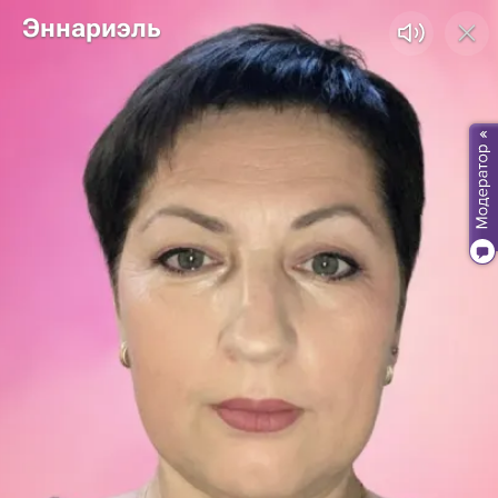
Эннариэль