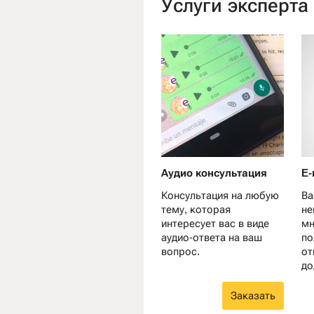
Услуги эксперта
Аудио консультация
E-
Консультация на любую
Ва
тему, которая
не
интересует вас в виде
мн
аудио-ответа на ваш
по
вопрос.
от
до
Заказать