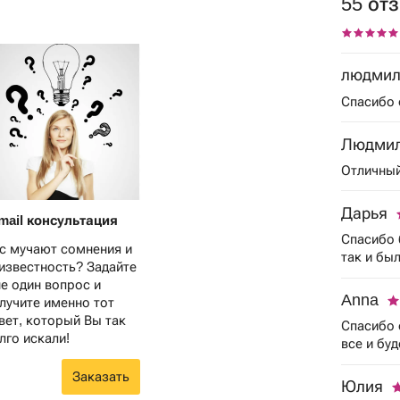
55 от
людмил
Спасибо
Людми
Отличный
Дарья
mail консультация
Спасибо 
с мучают сомнения и
так и бы
известность? Задайте
е один вопрос и
Anna
лучите именно тот
вет, который Вы так
Спасибо 
лго искали!
все и буд
Заказать
Юлия