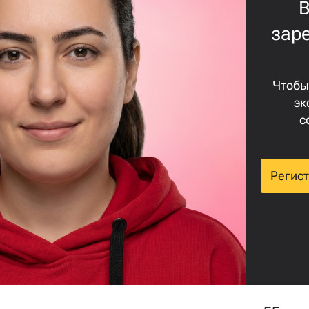
В
зар
ения
ию
Чтобы
эк
с
Регис