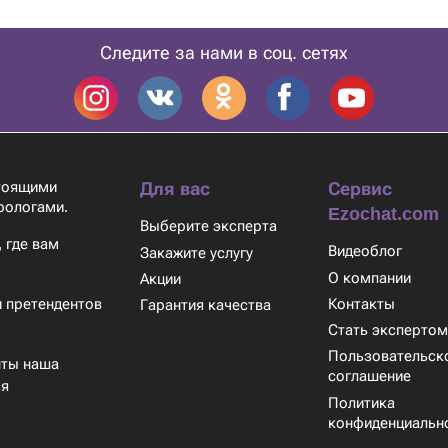
Следите за нами в соц. сетях
стоящими
Для вас
Сервис
рологами.
Ezochat.com
Выберите эксперта
 где вам
Видеоблог
Закажите услугу
О компании
Акции
Контакты
 претендентов
Гарантия качества
Стать эксперто
Пользовательск
нты наша
соглашение
ся
Политика
конфиденциальн