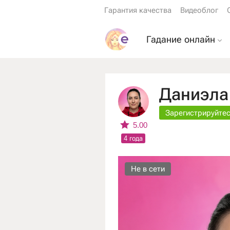
Гарантия качества
Видеоблог
Гадание онлайн
Гадание на картах 
Гадание на будуще
Даниэла
Гадание на мужчин
Зарегистрируйтес
Гадание ДА или НЕ
5.00
4 года
Гадание на кофейн
гуще
Не в сети
Гадание по книге
перемен
Гадание на играль
картах