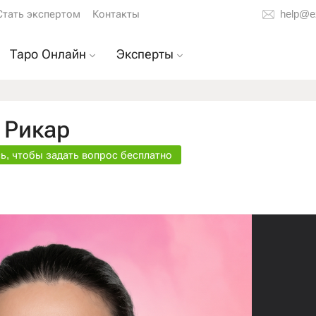
Стать экспертом
Контакты
help@e
Таро Онлайн
Эксперты
таро
Расклад на отношения
Тарологи
е
Расклад на мужчину
Гадалки
 Рикар
у
Расклад на будущее
Астрологи
ь, чтобы задать вопрос бесплатно
Т
Расклад на ваши
Экстрасенсы
чувства
ой
Расклад на карьеру
Расклад на бывшего
Расклад на любовь
ных
Точный ответ на
вопрос