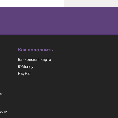
Как пополнить
Банковская карта
ЮMoney
PayPal
м
ое
ости