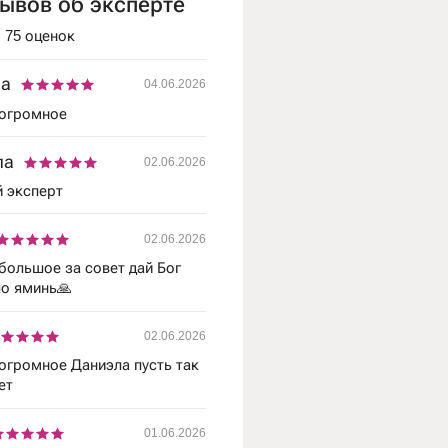
зывов об эксперте
75 оценок
а
04.06.2026
 огромное
ла
02.06.2026
 эксперт
02.06.2026
большое за совет дай Бог
ло яминь🙏
02.06.2026
огромное Даниэла пусть так
ет
01.06.2026