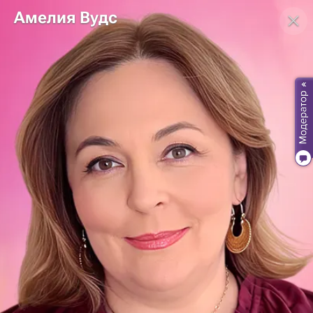
Амелия Вудс