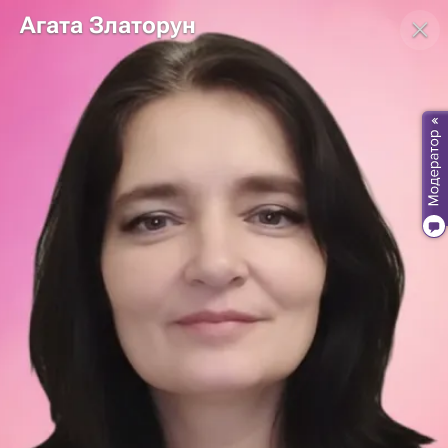
Агата Златорун