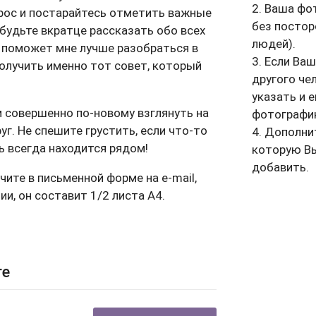
2. Ваша фо
рос и постарайтесь отметить важные
без постор
абудьте вкратце рассказать обо всех
людей).
о поможет мне лучше разобраться в
3. Если Ва
олучить именно тот совет, который
другого че
указать и 
 совершенно по-новому взглянуть на
фотографи
уг. Не спешите грустить, если что-то
4. Дополни
щь всегда находится рядом!
которую В
добавить.
чите в письменной форме на e-mail,
ии, он составит 1/2 листа А4.
ге