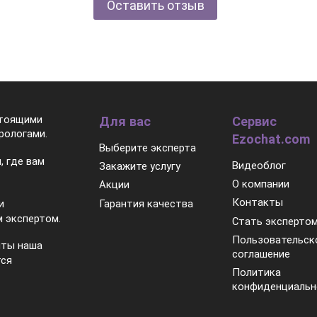
Оставить отзыв
стоящими
Для вас
Сервис
рологами.
Ezochat.com
Выберите эксперта
, где вам
Видеоблог
Закажите услугу
О компании
Акции
Контакты
Гарантия качества
и
 экспертом.
Стать эксперто
Пользовательск
нты наша
соглашение
тся
Политика
конфиденциальн