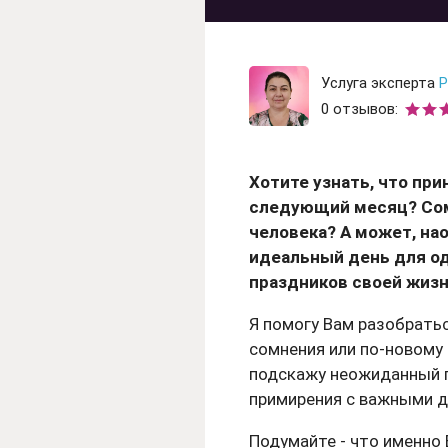
Гадание на рунах
Гадание на любовь
Гадание на отнош
Услуга эксперта
Р
0 отзывов:
Гадание на ситуац
Хотите узнать, что пр
следующий месяц? Сом
человека? А может, на
идеальный день для о
праздников своей жизн
Я помогу Вам разобратьс
сомнения или по-новому 
подскажу неожиданный п
примирения с важными 
Подумайте - что именно 