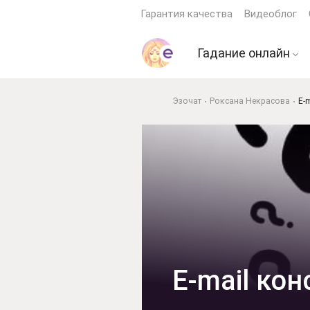
Гарантия качества
Видеоблог
Гадание онлайн
Гадание на картах 
Эзочат
Роксана Некрасова
E-
Гадание на будущ
Гадание на мужчи
Гадание ДА или Н
Гадание на кофейн
гуще
Гадание по книге
перемен
Гадание на играль
E-mail ко
картах