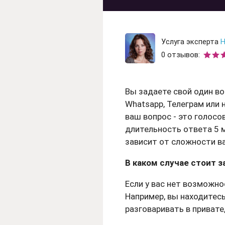
Гадание на рунах
Гадание на любовь
Гадание на отнош
Услуга эксперта
Н
0 отзывов:
Гадание на ситуац
Вы задаете свой один во
Whatsapp, Телеграм или н
ваш вопрос - это голос
длительность ответа 5 м
зависит от сложности в
В каком случае стоит з
Если у вас нет возможно
Например, вы находитесь
разговаривать в привате