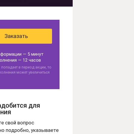
Заказать
формации — 5 минут
олнения — 12 часов
а попадает в период акции, то
полнения может увеличиться
адобится для
ния
те свой вопрос
о подробно, указываете