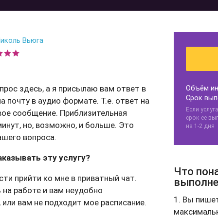
ения
иколь Вьюга
ию
прос здесь, а я присылаю вам ответ в
Объём ин
Срок вып
а почту в аудио формате. Т.е. ответ на
Если услуг
овое сообщение. Приблизительная
срок ее вы
инут, но, возможно, и больше. Это
на 1-2 дня
ашего вопроса.
аказывать эту услугу?
Что пон
сти прийти ко мне в приватный чат.
выполне
 на работе и вам неудобно
1. Вы пише
, или вам не подходит мое расписание.
максимальн