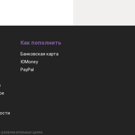
Как пополнить
Банковская карта
ЮMoney
PayPal
м
ое
ости
 развлекательных целях.