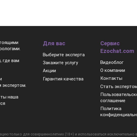
стоящими
Для вас
Сервис
рологами.
Ezochat.com
Выберите эксперта
, где вам
Видеоблог
Закажите услугу
О компании
Акции
Контакты
Гарантия качества
и
 экспертом.
Стать эксперто
Пользовательск
нты наша
соглашение
тся
Политика
конфиденциальн
цию только для совершеннолетних (18+) и использоваться исключительно в