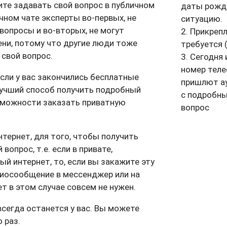
тите задавать свой вопрос в публичном
даты рожде
ичном чате эксперты во-первых, не
ситуацию.
вопросы и во-вторых, не могут
2. Прикреп
ени, потому что другие люди тоже
требуется 
 свой вопрос.
3. Сегодня 
номер теле
если у вас закончились бесплатные
пришлют ау
учший способ получить подробный
с подробн
озможности заказать приватную
вопрос
тернет, для того, чтобы получить
вопрос, т.е. если в привате,
й интернет, то, если вы закажите эту
диосообщение в мессенджер или на
т в этом случае совсем не нужен.
сегда останется у вас. Вы можете
 раз.