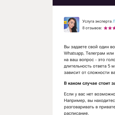
Гадание на рунах
Гадание на любовь
Гадание на отнош
Услуга эксперта
Л
8 отзывов:
Гадание на ситуац
Вы задаете свой один во
Whatsapp, Телеграм или 
на ваш вопрос - это го
длительность ответа 5 м
зависит от сложности в
В каком случае стоит з
Если у вас нет возможно
Например, вы находитес
разговаривать в привате
расписание.