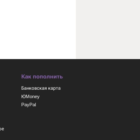
Как пополнить
Банковская карта
ЮMoney
PayPal
м
ое