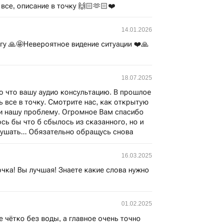
все, описание в точку 🙌🏻🫶🏻❤️
14.01.2026
угу 🙏🤩Невероятное видение ситуации ❤️🙏
18.07.2025
о что вашу аудио консультацию. В прошлое
 все в точку. Смотрите нас, как открытую
ли нашу проблему. Огромное Вам спасибо
ось бы что б сбылось из сказанного, но и
лушать... Обязательно обращусь снова
16.03.2025
чка! Вы лучшая! Знаете какие слова нужно
01.02.2025
е чётко без воды, а главное очень точно