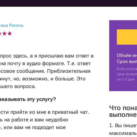
ения
ана Ригель
ию
прос здесь, а я присылаю вам ответ в
Объём и
Срок вып
на почту в аудио формате. Т.е. ответ
Если услуга
лосовое сообщение. Приблизительная
срок ее вы
инут, но, возможно, и больше. Это
на 1-2 дня
ашего вопроса.
аказывать эту услугу?
Что пон
сти прийти ко мне в приватный чат.
выполне
ь на работе и вам неудобно
1. Вы пише
, или вам не подходит мое
максималь