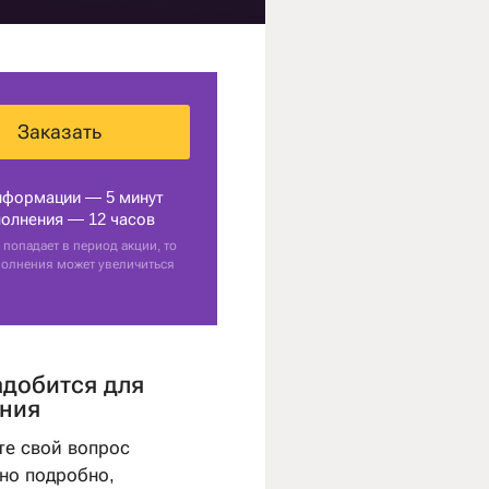
Заказать
нформации — 5 минут
олнения — 12 часов
 попадает в период акции, то
полнения может увеличиться
адобится для
ния
те свой вопрос
но подробно,