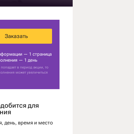
Заказать
нформации — 1 страница
олнения — 1 день
 попадает в период акции, то
полнения может увеличиться
адобится для
ния
я, день, время и место