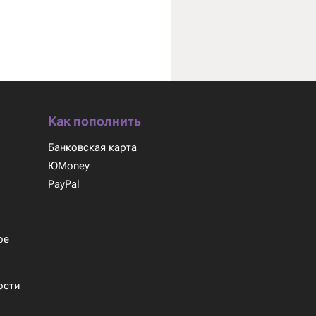
Как пополнить
Банковская карта
ЮMoney
PayPal
м
ое
ости