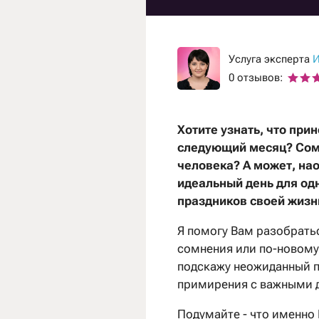
Гадание на рунах
Гадание на любовь
Гадание на отноше
Услуга эксперта
И
0 отзывов:
Гадание на ситуац
Хотите узнать, что при
следующий месяц? Сом
человека? А может, нао
идеальный день для од
праздников своей жизн
Я помогу Вам разобратьс
сомнения или по-новому 
подскажу неожиданный п
примирения с важными 
Подумайте - что именно 