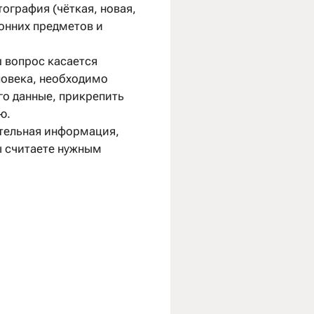
тография (чёткая, новая,
онних предметов и
ш вопрос касается
ловека, необходимо
его данные, прикрепить
ю.
тельная информация,
ы считаете нужным