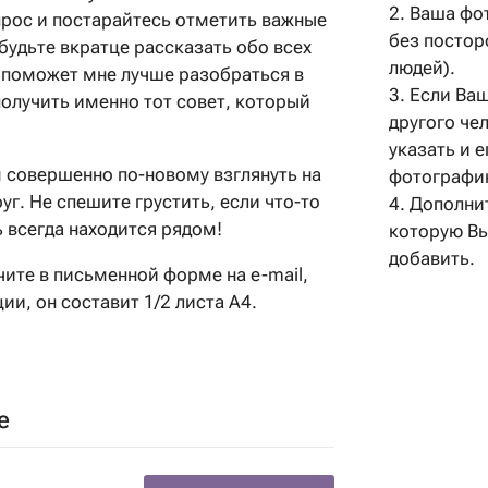
2. Ваша фо
рос и постарайтесь отметить важные
без постор
абудьте вкратце рассказать обо всех
людей).
о поможет мне лучше разобраться в
3. Если Ва
олучить именно тот совет, который
другого че
указать и 
 совершенно по-новому взглянуть на
фотографи
уг. Не спешите грустить, если что-то
4. Дополни
ь всегда находится рядом!
которую В
добавить.
чите в письменной форме на e-mail,
ии, он составит 1/2 листа А4.
е