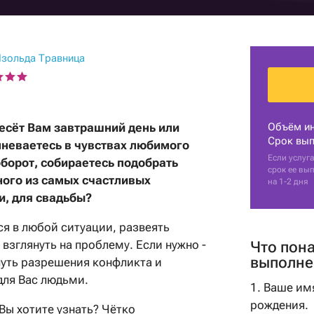
ния
зольда Травница
ию
несёт Вам завтрашний день или
Объём и
Срок вып
неваетесь в чувствах любимого
Если услуга
борот, собираетесь подобрать
срок ее вы
ного из самых счастливых
на 1-2 дня
и, для свадьбы?
я в любой ситуации, развеять
взглянуть на проблему. Если нужно -
Что пон
выполне
уть разрешения конфликта и
для Вас людьми.
1. Ваше им
рождения.
Вы хотите узнать? Чётко